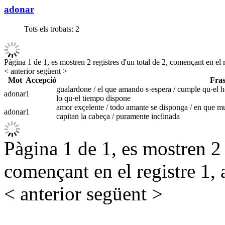
adonar
Tots els trobats:
2
Pàgina 1 de 1, es mostren 2 registres d'un total de 2, començant en el r
< anterior
següent >
Mot
Accepció
Fras
gualardone / el que amando s·espera / cumple qu·el ho
adonar
1
lo qu·el tiempo dispone
amor exçelente / todo amante se disponga / en que muy
adonar
1
capitan la cabeça / puramente inclinada
Pàgina 1 de 1, es mostren 2 r
començant en el registre 1, 
< anterior
següent >