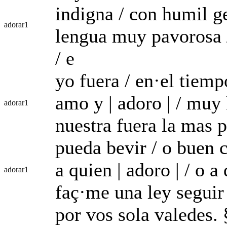
indigna / con humil ge
adorar
1
lengua muy pavorosa /
/ e
yo fuera / en·el tiem
amo y | adoro | / muy 
adorar
1
nuestra fuera la mas p
pueda bevir / o buen c
a quien | adoro | / o a
adorar
1
faç·me una ley seguir
por vos sola valedes.