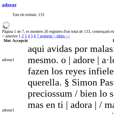
adorar
Tots els trobats:
133
Pàgina 1 de 7, es mostren 20 registres d'un total de 133, començant en 
< anterior
1
2
3
4
5
6
7
següent >
últim >>
Mot
Accepció
aqui avidas por malas.
mesmo. o | adore | a·
adorar
1
fazen los reyes infie
querella. § Simon Pa
preciossum / bien lo s
mas en ti | adora | / m
adorar
1