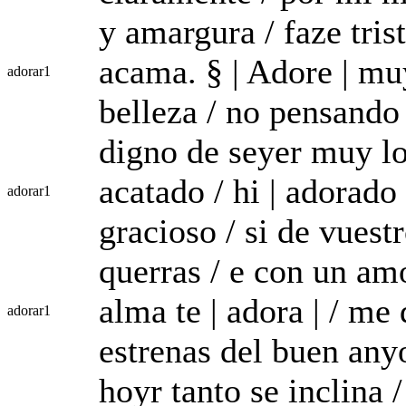
y amargura / faze tris
acama. § | Adore | muy
adorar
1
belleza / no pensando f
digno de seyer muy l
acatado / hi | adorado 
adorar
1
gracioso / si de vuest
querras / e con un am
alma te | adora | / me
adorar
1
estrenas del buen any
hoyr tanto se inclina