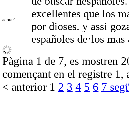
de buscar hespañoles.
excellentes que los ma
adorar
1
por dioses. y assi goz
españoles de·los mas 
Pàgina 1 de 7, es mostren 20
començant en el registre 1, 
< anterior
1
2
3
4
5
6
7
segü