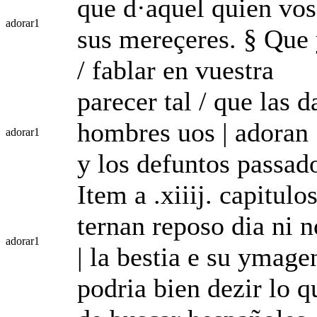
que d·aquel quien vos 
adorar
1
sus mereçeres. § Que 
/ fablar en vuestra
parecer tal / que las 
hombres uos | adoran |
adorar
1
y los defuntos passad
Item a .xiiij. capitul
ternan reposo dia ni n
adorar
1
| la bestia e su ymage
podria bien dezir lo q