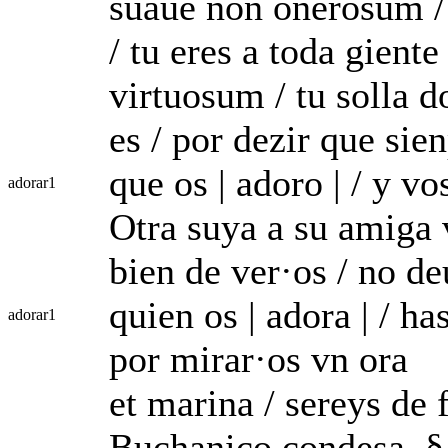
suaue non onerosum / 
/ tu eres a toda giente
virtuosum / tu solla 
es / por dezir que sien
que os | adoro | / y v
adorar
1
Otra suya a su amiga 
bien de ver·os / no de
quien os | adora | / has
adorar
1
por mirar·os vn ora
et marina / sereys de
Buchanico condesa. § 