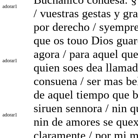
adorar
1
/ vuestras gestas y gr
por derecho / syempr
que os touo Dios guard
agora / para aquel que 
adorar
1
quien soes dea llamad
consuena / ser mas be
de aquel tiempo que b
siruen sennora / nin qu
adorar
1
nin de amores se que
claramente / por mi m