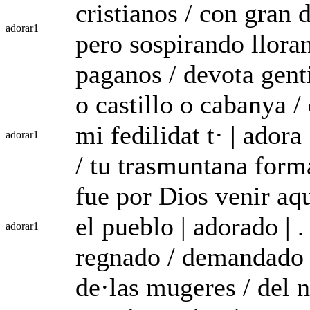
cristianos / con gran d
adorar
1
pero sospirando lloran
paganos / devota genti
o castillo o cabanya / 
mi fedilidat t· | adora
adorar
1
/ tu trasmuntana form
fue por Dios venir aqui
el pueblo | adorado | 
adorar
1
regnado / demandado /
de·las mugeres / del