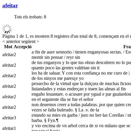
afeitar
Tots els trobats:
8
Pàgina 1 de 1, es mostren 8 registres d'un total de 8, començant en el r
< anterior
següent >
Mot
Accepció
Fra
a·fin de auer sennorio / tienen enganyosas sectas. / Ent
afeitar
2
mentir sin pensar / reyr sin
de tus enganyos y lo que tus obras descubren no lo pue
afeitar
2
quanto poco las gentes valdrian sin ti
los ha de saluar. Y con esta confiança no me curo de |
afeitar
2
de·los ninyos me paresçe yo
prouecho de·la virtud que la dulçura de muchas ficione
afeitar
2
liuiandades y estas endreçan y traen las almas al fin
engaño leuantare. o acusare por ygual e par gualardon 
afeitar
2
en·el seguiente dia se fue el señor
non deuemos creer a todas palabras. por que quien cre
afeitar
2
vezes se falla bulrrado. § La .v. de·la
estando su mies en garba / juro no ber·las Corellas / ni 
afeitar
3
barba. § Fyn.¶
y vio encima de vn arbol cerca de si vn milano que se |
afeitar
1
por ver si hauia