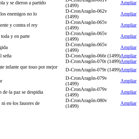
la y se dieron a partido
Ampliar
(1499)
D-CronAragón-062v
e los enemigos no lo
Ampliar
(1499)
D-CronAragón-065v
ente y contra el rey
Ampliar
(1499)
D-CronAragón-065v
 toda y en parte
Ampliar
(1499)
D-CronAragón-065v
ogida
Ampliar
(1499)
al seña
D-CronAragón-066r (1499)
Ampliar
D-CronAragón-070r (1499)
Ampliar
nte infante que touo por mejor
D-CronAragón-079r (1499)
Ampliar
D-CronAragón-079v
or
Ampliar
(1499)
D-CronAragón-079v
n de·la paz se despidia
Ampliar
(1499)
D-CronAragón-080v
 ni en·los fauores de
Ampliar
(1499)