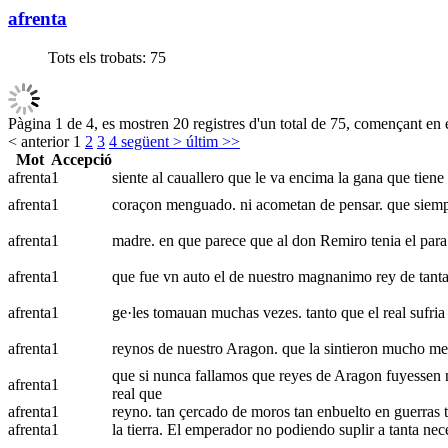
afrenta
Tots els trobats:
75
Pàgina 1 de 4, es mostren 20 registres d'un total de 75, començant en e
< anterior
1
2
3
4
següent >
últim >>
Mot
Accepció
afrenta
1
siente al cauallero que le va encima la gana que tien
afrenta
1
coraçon menguado. ni acometan de pensar. que siempre 
afrenta
1
madre. en que parece que al don Remiro tenia el para la
afrenta
1
que fue vn auto el de nuestro magnanimo rey de tanta v
afrenta
1
ge·les tomauan muchas vezes. tanto que el real sufria
afrenta
1
reynos de nuestro Aragon. que la sintieron mucho men
que si nunca fallamos que reyes de Aragon fuyessen 
afrenta
1
real que
afrenta
1
reyno. tan çercado de moros tan enbuelto en guerras t
afrenta
1
la tierra. El emperador no podiendo suplir a tanta nece