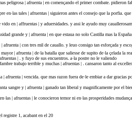
mas peligrosa | afruenta | en començando el primer combate. pidieron fab
e en·las tales | afruentas | siguieron antes el consejo que la porfia. qu
 vido en | affruentas | y aduersidades. y assi le ayudo muy cauallerosam
idad grande y | afruenta | en que estaua no solo Castilla mas la España
 | afruenta | con tres mil de cauallo. y leuo consigo tan esforçada y esc
ayor | afruenta | de·la batalla que saliesse de supito de·la çelada la re
afruentas | . y fuyo de sus encuentros. a·la postre no le valiendo
mbre trabajo terrible y muchas | afruentas | . cansaron tanto al excelle
la | afruenta | vencida. que mas razon fuera de·le embiar a dar gracias p
ta sangre y | afruenta | ganado tan liberal y magnificamente por el bie
en·las | afruentas | le conocieron temor ni en·las prosperidades mudança
l registre 1, acabant en el 20