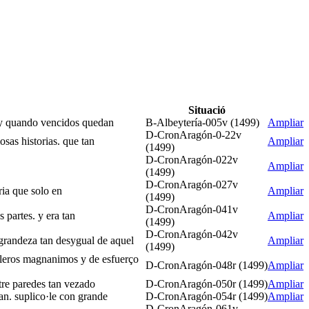
Situació
en y quando vencidos quedan
B-Albeytería-005v (1499)
Ampliar
D-CronAragón-0-22v
osas historias. que tan
Ampliar
(1499)
D-CronAragón-022v
Ampliar
(1499)
D-CronAragón-027v
ria que solo en
Ampliar
(1499)
D-CronAragón-041v
 partes. y era tan
Ampliar
(1499)
D-CronAragón-042v
 grandeza tan desygual de aquel
Ampliar
(1499)
alleros magnanimos y de esfuerço
D-CronAragón-048r (1499)
Ampliar
ntre paredes tan vezado
D-CronAragón-050r (1499)
Ampliar
ian. suplico·le con grande
D-CronAragón-054r (1499)
Ampliar
D-CronAragón-061v