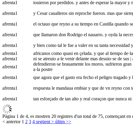
afrenta
1
touieron por perdidos. y antes de esperar la mayor y 
afrenta
1
y Cesar caualleros sin reproche fueron. mas que siempr
afrenta
1
el octauo que reyno a su tiempo en Castilla quando se
afrenta
1
que llamaron don Rodrigo el nauarro. y oyda la necess
afrenta
1
y bien como tal le fue a valer en su tanta necessidad y
afrenta
1
africanos como quasi en çelada. y que al tiempo de·la m
afrenta
1
ni se atreuio a·le venir delante mas desuio·se de sus | 
defendieron·se brauamente los moros. sufrieron gran fa
afrenta
1
a·la postre
afrenta
1
que agora que el gasto era fecho el peligro tragado y 
afrenta
1
respuesta le mandaua embiar y que de vn reyno con tan
afrenta
1
tan esforçado de tan alto y real coraçon que nunca ni 
Pàgina 1 de 4, es mostren 20 registres d'un total de 75, començant en e
< anterior
1
2
3
4
següent >
últim >>