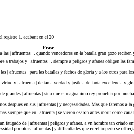
l registre 1, acabant en el 20
Frase
e a·las | affruentas | . quando vencedores en·la batalla gran gozo recib
a trabajos y | afruentas | . siempre a peligros y afanes obligen las fam
s | afruentas | para las batallas y fechos de gloria y a·los otros para los
irtud y | afruenta | de tanta verdad y justicia de tanta excellencia y glo
 de grandes | afruentas | sino que el magnanimo rey prouehia por muchas
os despues en sus | afruentas | y necçessidades. Mas que faremos a·la
mas siempre que en | afruenta | se vieron osaron antes morir como cau
an fatigado de | afruentas | peligros y afanes. a vn hombre tan criado e
ssidad por otras | afruentas | y difficultades que en·el imperio se offreç