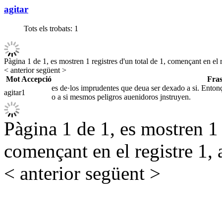
agitar
Tots els trobats:
1
Pàgina 1 de 1, es mostren 1 registres d'un total de 1, començant en el r
< anterior
següent >
Mot
Accepció
Fras
es de·los imprudentes que deua ser dexado a si. Entonçe
agitar
1
o a si mesmos peligros auenidoros jnstruyen.
Pàgina 1 de 1, es mostren 1 r
començant en el registre 1, 
< anterior
següent >