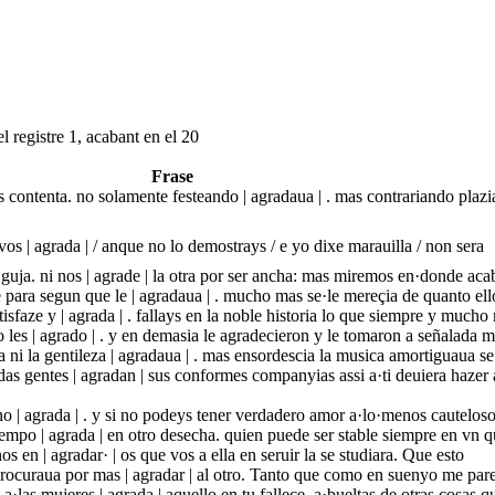
l registre 1, acabant en el 20
Frase
 contenta. no solamente festeando | agradaua | . mas contrariando plazi
 vos | agrada | / anque no lo demostrays / e yo dixe marauilla / non sera
guja. ni nos | agrade | la otra por ser ancha: mas miremos en·donde aca
para segun que le | agradaua | . mucho mas se·le mereçia de quanto ell
aze y | agrada | . fallays en la noble historia lo que siempre y mucho
o les | agrado | . y en demasia le agradecieron y le tomaron a señalada 
ia ni la gentileza | agradaua | . mas ensordescia la musica amortiguaua s
s gentes | agradan | sus conformes companyias assi a·ti deuiera hazer 
 | agrada | . y si no podeys tener verdadero amor a·lo·menos cauteloso
mpo | agrada | en otro desecha. quien puede ser stable siempre en vn q
s en | agradar· | os que vos a ella en seruir la se studiara. Que esto
rocuraua por mas | agradar | al otro. Tanto que como en suenyo me pare
·las mujeres | agrada | aquello en tu falleçe. a·bueltas de otras cosas q