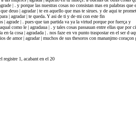
 agrade | . y porque las nuestras cosas no consistan mas en palabras que 
que deuo | agradar | te en aquello que mas te sirues. y de aqui te prome
ara | agradar | te queda. Y asi de ti y de·mi con este fin
s | agrade | . pues·que tan partida va ya la virtud porque por fuerça y
qual como le | agradaua | . y tales cosas passauan entre ellas que por c
 en·la cosa | agradada | . nos faze en vn punto traspostar en el ser d·aq
 dios de amor | agradar | muchos de sus thesoros con mananjmo coraçon 
l registre 1, acabant en el 20