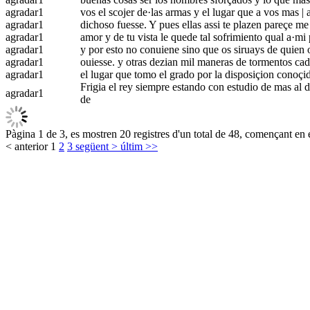
agradar
1
vos el scojer de·las armas y el lugar que a vos mas |
agradar
1
dichoso fuesse. Y pues ellas assi te plazen pareçe me 
agradar
1
amor y de tu vista le quede tal sofrimiento qual a·mi p
agradar
1
y por esto no conuiene sino que os siruays de quien o
agradar
1
ouiesse. y otras dezian mil maneras de tormentos cada
agradar
1
el lugar que tomo el grado por la disposiçion conoçida
Frigia el rey siempre estando con estudio de mas al
agradar
1
de
Pàgina 1 de 3, es mostren 20 registres d'un total de 48, començant en e
< anterior
1
2
3
següent >
últim >>