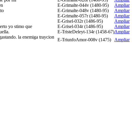
en
E-Grimalte-044v (1480-95)
Ampliar
tto
E-Grimalte-048v (1480-95)
Ampliar
E-Grimalte-057r (1480-95)
Ampliar
E-Grisel-032r (1486-95)
Ampliar
ierto yo stimo que
E-Grisel-034r (1486-95)
Ampliar
uella.
E-TristeDeleyt-134r (1458-67)
Ampliar
gastando. la enemiga traycion
E-TriunfoAmor-008v (1475)
Ampliar