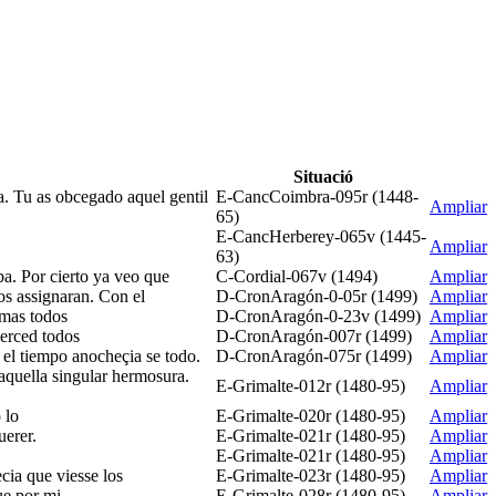
Situació
a. Tu as obcegado aquel gentil
E-CancCoimbra-095r (1448-
Ampliar
65)
E-CancHerberey-065v (1445-
Ampliar
63)
ba. Por cierto ya veo que
C-Cordial-067v (1494)
Ampliar
os assignaran. Con el
D-CronAragón-0-05r (1499)
Ampliar
 mas todos
D-CronAragón-0-23v (1499)
Ampliar
merced todos
D-CronAragón-007r (1499)
Ampliar
e el tiempo anocheçia se todo.
D-CronAragón-075r (1499)
Ampliar
aquella singular hermosura.
E-Grimalte-012r (1480-95)
Ampliar
 lo
E-Grimalte-020r (1480-95)
Ampliar
uerer.
E-Grimalte-021r (1480-95)
Ampliar
E-Grimalte-021r (1480-95)
Ampliar
cia que viesse los
E-Grimalte-023r (1480-95)
Ampliar
ue por mi
E-Grimalte-028r (1480-95)
Ampliar