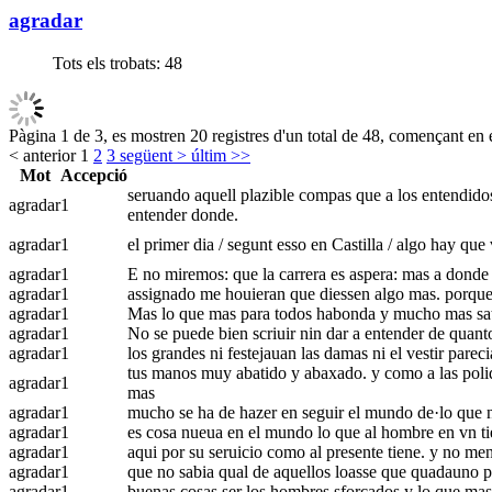
agradar
Tots els trobats:
48
Pàgina 1 de 3, es mostren 20 registres d'un total de 48, començant en e
< anterior
1
2
3
següent >
últim >>
Mot
Accepció
seruando aquell plazible compas que a los entendidos
agradar
1
entender donde.
agradar
1
el primer dia / segunt esso en Castilla / algo hay que
agradar
1
E no miremos: que la carrera es aspera: mas a donde 
agradar
1
assignado me houieran que diessen algo mas. porque 
agradar
1
Mas lo que mas para todos habonda y mucho mas satisf
agradar
1
No se puede bien scriuir nin dar a entender de quant
agradar
1
los grandes ni festejauan las damas ni el vestir parec
tus manos muy abatido y abaxado. y como a las polida
agradar
1
mas
agradar
1
mucho se ha de hazer en seguir el mundo de·lo que no
agradar
1
es cosa nueua en el mundo lo que al hombre en vn tie
agradar
1
aqui por su seruicio como al presente tiene. y no meno
agradar
1
que no sabia qual de aquellos loasse que quadauno p
agradar
1
buenas cosas ser los hombres sforçados y lo que mas a