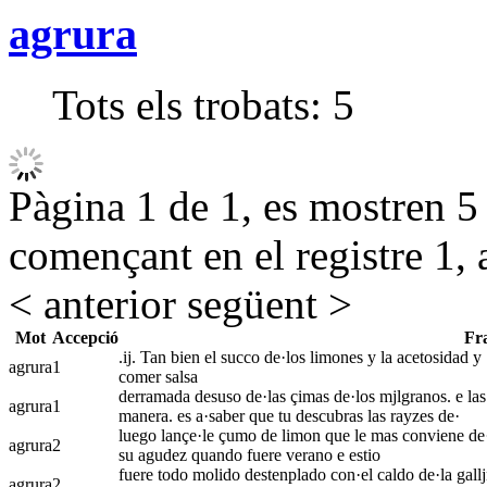
agrura
Tots els trobats:
5
Pàgina 1 de 1, es mostren 5 r
començant en el registre 1, 
< anterior
següent >
Mot
Accepció
Fr
.ij. Tan bien el succo de·los limones y la acetosidad y 
agrura
1
comer salsa
derramada desuso de·las çimas de·los mjlgranos. e las 
agrura
1
manera. es a·saber que tu descubras las rayzes de·
luego lançe·le çumo de limon que le mas conviene de·
agrura
2
su agudez quando fuere verano e estio
fuere todo molido destenplado con·el caldo de·la galljn
agrura
2