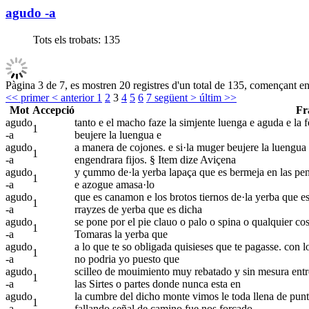
agudo -a
Tots els trobats:
135
Pàgina 3 de 7, es mostren 20 registres d'un total de 135, començant en 
<< primer
< anterior
1
2
3
4
5
6
7
següent >
últim >>
Mot
Accepció
Fr
agudo
tanto e el macho faze la simjente luenga e aguda e la 
1
-a
beujere la luengua e
agudo
a manera de cojones. e si·la muger beujere la luengua e
1
-a
engendrara fijos. § Item dize Aviçena
agudo
y çummo de·la yerba lapaça que es bermeja en las penc
1
-a
e azogue amasa·lo
agudo
que es canamon e los brotos tiernos de·la yerba que es 
1
-a
rrayzes de yerba que es dicha
agudo
se pone por el pie clauo o palo o spina o qualquier cosa
1
-a
Tomaras la yerba que
agudo
a lo que te so obligada quisieses que te pagasse. con l
1
-a
no podria yo puesto que
agudo
scilleo de mouimiento muy rebatado y sin mesura entre 
1
-a
las Sirtes o partes donde nunca esta en
agudo
la cumbre del dicho monte vimos le toda llena de punt
1
-a
fallando señal de camino fue nos forçado