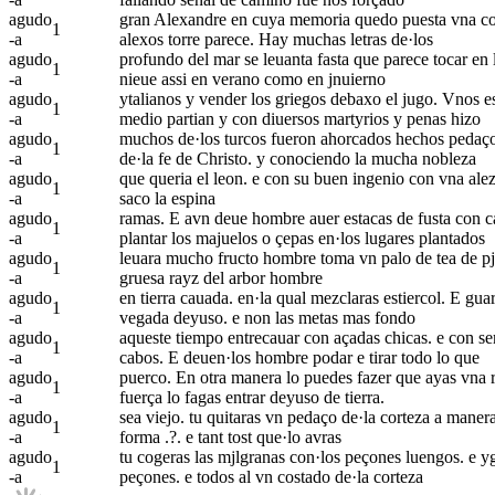
agudo
gran Alexandre en cuya memoria quedo puesta vna col
1
-a
alexos torre parece. Hay muchas letras de·los
agudo
profundo del mar se leuanta fasta que parece tocar en 
1
-a
nieue assi en verano como en jnuierno
agudo
ytalianos y vender los griegos debaxo el jugo. Vnos es
1
-a
medio partian y con diuersos martyrios y penas hizo
agudo
muchos de·los turcos fueron ahorcados hechos pedaço
1
-a
de·la fe de Christo. y conociendo la mucha nobleza
agudo
que queria el leon. e con su buen ingenio con vna alez
1
-a
saco la espina
agudo
ramas. E avn deue hombre auer estacas de fusta con c
1
-a
plantar los majuelos o çepas en·los lugares plantados
agudo
leuara mucho fructo hombre toma vn palo de tea de pjn
1
-a
gruesa rayz del arbor hombre
agudo
en tierra cauada. en·la qual mezclaras estiercol. E gua
1
-a
vegada deyuso. e non las metas mas fondo
agudo
aqueste tiempo entrecauar con açadas chicas. e con se
1
-a
cabos. E deuen·los hombre podar e tirar todo lo que
agudo
puerco. En otra manera lo puedes fazer que ayas vna r
1
-a
fuerça lo fagas entrar deyuso de tierra.
agudo
sea viejo. tu quitaras vn pedaço de·la corteza a maner
1
-a
forma .?. e tant tost que·lo avras
agudo
tu cogeras las mjlgranas con·los peçones luengos. e ygu
1
-a
peçones. e todos al vn costado de·la corteza