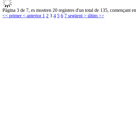
Pàgina 3 de 7, es mostren 20 registres d'un total de 135, començant en 
<< primer
< anterior
1
2
3
4
5
6
7
següent >
últim >>