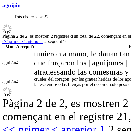
aguijón
Tots els trobats:
22
Pàgina 2 de 2, es mostren 2 registres d'un total de 22, començant en el
<< primer
< anterior
1
2
següent >
Mot
Accepció
F
tuuieron a mano, le dauan tan
que forçaron los | aguijones | 
aguijón
4
atrauessando las comesuras y 
crueles del coraçon, por las graues heridas de·los aço
aguijón
4
fallesciendo·le las fuerças por·el desordenado peso d
Pàgina 2 de 2, es mostren 2 
començant en el registre 21,
<< primer
< anterior
1
2
seg