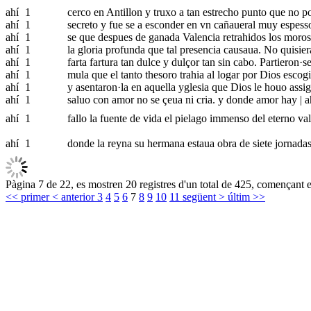
ahí
1
cerco en Antillon y truxo a tan estrecho punto que no po
ahí
1
secreto y fue se a esconder en vn cañaueral muy espesso.
ahí
1
se que despues de ganada Valencia retrahidos los moros a
ahí
1
la gloria profunda que tal presencia causaua. No quisier
ahí
1
farta fartura tan dulce y dulçor tan sin cabo. Partieron·s
ahí
1
mula que el tanto thesoro trahia al logar por Dios escogi
ahí
1
y asentaron·la en aquella yglesia que Dios le houo assig
ahí
1
saluo con amor no se çeua ni cria. y donde amor hay | 
ahí
1
fallo la fuente de vida el pielago immenso del eterno val
ahí
1
donde la reyna su hermana estaua obra de siete jornadas. 
Pàgina 7 de 22, es mostren 20 registres d'un total de 425, començant e
<< primer
< anterior
3
4
5
6
7
8
9
10
11
següent >
últim >>