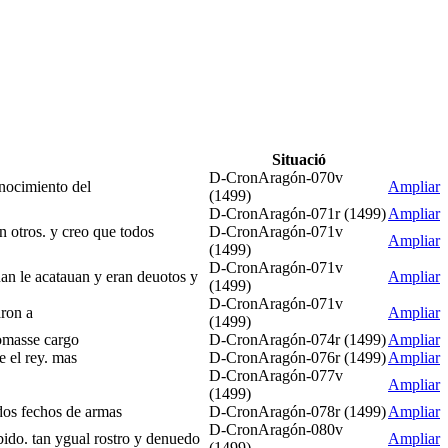
Situació
D-CronAragón-070v
onocimiento del
Ampliar
(1499)
D-CronAragón-071r (1499)
Ampliar
n otros. y creo que todos
D-CronAragón-071v
Ampliar
(1499)
D-CronAragón-071v
uan le acatauan y eran deuotos y
Ampliar
(1499)
D-CronAragón-071v
aron a
Ampliar
(1499)
tomasse cargo
D-CronAragón-074r (1499)
Ampliar
e el rey. mas
D-CronAragón-076r (1499)
Ampliar
D-CronAragón-077v
Ampliar
(1499)
ados fechos de armas
D-CronAragón-078r (1499)
Ampliar
D-CronAragón-080v
bido. tan ygual rostro y denuedo
Ampliar
(1499)