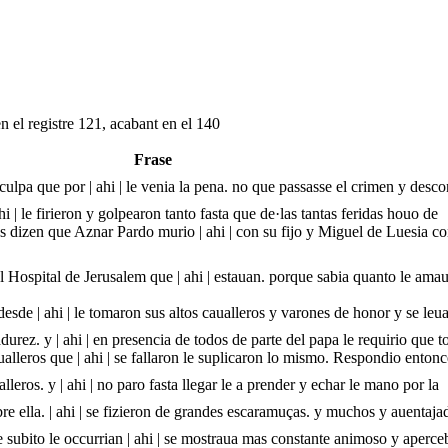
n el registre 121, acabant en el 140
Frase
culpa que por | ahi | le venia la pena. no que passasse el crimen y desc
hi | le firieron y golpearon tanto fasta que de·las tantas feridas houo de
 dizen que Aznar Pardo murio | ahi | con su fijo y Miguel de Luesia co
del Hospital de Jerusalem que | ahi | estauan. porque sabia quanto le ama
 desde | ahi | le tomaron sus altos caualleros y varones de honor y se leu
adurez. y | ahi | en presencia de todos de parte del papa le requirio que 
aualleros que | ahi | se fallaron le suplicaron lo mismo. Respondio entonc
leros. y | ahi | no paro fasta llegar le a prender y echar le mano por la
re ella. | ahi | se fizieron de grandes escaramuças. y muchos y auentaj
 subito le occurrian | ahi | se mostraua mas constante animoso y aperce