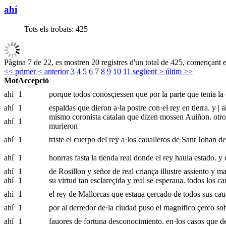
ahí
Tots els trobats:
425
Pàgina 7 de 22, es mostren 20 registres d'un total de 425, començant e
<< primer
< anterior
3
4
5
6
7
8
9
10
11
següent >
últim >>
Mot
Accepció
ahí
1
porque todos conosçiessen que por la parte que tenia la 
ahí
1
espaldas que dieron a·la postre con·el rey en tierra. y | a
mismo coronista catalan que dizen mossen Auiñon. otros
ahí
1
murieron
ahí
1
triste el cuerpo del rey a·los caualleros de Sant Johan 
ahí
1
honrras fasta la tienda real donde el rey hauia estado. y
ahí
1
de Rosillon y señor de real criança illustre assiento y m
ahí
1
su virtud tan esclareçida y real se esperaua. todos los c
ahí
1
el rey de Mallorcas que estaua çercado de todos sus caual
ahí
1
por al derredor de·la ciudad puso el magnifico çerco sob
ahí
1
fauores de fortuna desconocimiento. en·los casos que de