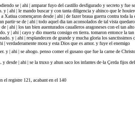
diendo se | ahi | amparar fuyo del castillo desfigurado y secreto y fue s
 y | ahi | le mando buscar y con tanta diligencia y ahinco que le houie
 Xatiua començaron desde | ahi | de fazer braua guerra contra toda la cr
an partir·se de | ahi | todo aquel dia tan aconsolados de tal vista queda
e de | ahi | los tan bien auenturados caualleros aragoneses con·el tan alto
do. y | ahi | cayo y dio muerta consigo en tierra. tomaron entonce la tan 
nado. y | ahi | resplandecen de grande y mucha gloria los sanctissimos 
ahi | verdaderamente mora y esta Dios que es amor. y fuye el enemigo
er. y | ahi | se ahogo. penso comer el gusano que fue la carne de Christ
y desde | ahi | se la truxo y ahun saco los infantes de·la Çerda fijos del
n el registre 121, acabant en el 140