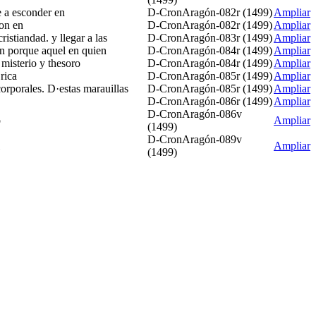
e a esconder en
D-CronAragón-082r (1499)
Ampliar
ron en
D-CronAragón-082r (1499)
Ampliar
istiandad. y llegar a las
D-CronAragón-083r (1499)
Ampliar
ron porque aquel en quien
D-CronAragón-084r (1499)
Ampliar
 misterio y thesoro
D-CronAragón-084r (1499)
Ampliar
rica
D-CronAragón-085r (1499)
Ampliar
corporales. D·estas marauillas
D-CronAragón-085r (1499)
Ampliar
D-CronAragón-086r (1499)
Ampliar
D-CronAragón-086v
o
Ampliar
(1499)
D-CronAragón-089v
Ampliar
(1499)