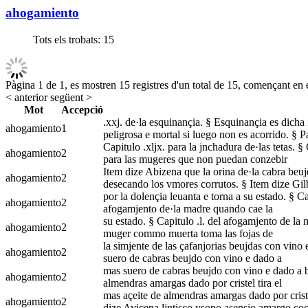
ahogamiento
Tots els trobats:
15
Pàgina 1 de 1, es mostren 15 registres d'un total de 15, començant en e
< anterior
següent >
Mot
Accepció
.xxj. de·la esquinançia. § Esquinançia es dicha
ahogamiento
1
peligrosa e mortal si luego non es acorrido. § P
Capitulo .xljx. para la jnchadura de·las tetas. § 
ahogamiento
2
para las mugeres que non puedan conzebir
Item dize Abizena que la orina de·la cabra beuj
ahogamiento
2
desecando los vmores corrutos. § Item dize Gil
por la dolençia leuanta e torna a su estado. § Ca
ahogamiento
2
afogamjento de·la madre quando cae la
su estado. § Capitulo .l. del afogamjento de la 
ahogamiento
2
muger commo muerta toma las fojas de
la simjente de las çafanjorias beujdas con vino 
ahogamiento
2
suero de cabras beujdo con vino e dado a
mas suero de cabras beujdo con vino e dado a be
ahogamiento
2
almendras amargas dado por cristel tira el
mas açeite de almendras amargas dado por cristel
ahogamiento
2
dize Aviçena ljntisco ysopo asensio amargo coc