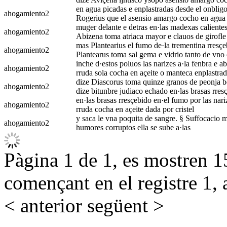
en agua picadas e enplastradas desde el onbligo f
ahogamiento
2
Rogerius que el asensio amargo cocho en agua 
muger delante e detras en·las madexas calientes 
ahogamiento
2
Abizena toma atriaca mayor e clauos de girofle
mas Plantearius el fumo de·la trementina rresçe
ahogamiento
2
Plantearus toma sal gema e vidrio tanto de vn
inche d·estos poluos las narizes a·la fenbra e a
ahogamiento
2
rruda sola cocha en açeite o manteca enplastra
dize Diascorus toma quinze granos de peonja beu
ahogamiento
2
dize bitunbre judiaco echado en·las brasas rres
en·las brasas rresçebido en·el fumo por las nari
ahogamiento
2
rruda cocha en açeite dada por cristel
y saca le vna poquita de sangre. § Suffocacio m
ahogamiento
2
humores corruptos ella se sube a·las
Pàgina 1 de 1, es mostren 15
començant en el registre 1, 
< anterior
següent >