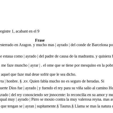
egistre 1, acabant en el 9
Frase
terrado en Aragon. y mucho mas | ayrado | del conde de Barcelona por
e estaua como | ayrado | del padre de causa de·la madrastra. y quisiera b
 me faze muncho | ayrar | . el ome que se tiene por mesquino en la pobr
ca aquel que faze mal deue sofrir que le sea dicho.
ayra | honbre. § .xv. Quien fabla mucho no es seguro de heradas. Si
erte Dios fue | ayrado | y fuendo el rey para su viña salio al camino H
ayrado | del rey conosciendo ser jnnocente: lo reconcilia en su amor y m
ual muy | ayrado | Pirro se mouio contra la muy valerosa reyna. mas as
que tengan se | ayran | supitamente.§ Taurus.§ Llama se mas la natura 