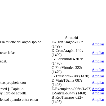
Situació
 la muerte del arçobispo de
D-CronAragón-056r
Ampliar
(1499)
D-CronAragón-149v
esar le las
Ampliar
(1499)
C-FlorVirtudes-307v
edat.
Ampliar
(1470)
C-FlorVirtudes-322r
Ampliar
(1470)
C-TratMoral-278r (1470)
Ampliar
D-ViajeTSanta-087r
elias propheta con
Ampliar
(1498)
erced.§ Capitulo
E-Exemplario-006r (1493)
Ampliar
y libro de aquella
E-Satyra-b044v (1468)
Ampliar
B-RepTiempos-022v
del sol quando entra en su
Ampliar
(1495)