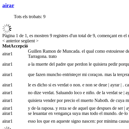
airar
Tots els trobats:
9
Pàgina 1 de 1, es mostren 9 registres d'un total de 9, començant en el r
< anterior
següent >
Mot
Accepció
Guillen Ramon de Muncada. el qual como estouiesse des
airar
1
Tarragona. trato
airar
1
a·la muerte del padre que perdon le quisiera pedir porqu
airar
1
que fazen muncho entristeçer mi coraçon. mas la terçera
airar
1
le es dicho si es verdat o non. e non se deue | ayrar | . 
airar
1
no dize verdat. Saluando loco e niño. de la verdat se | 
airar
1
quisiera vender por precio el muerto Naboth. de cuya mu
airar
1
y de·la raposa. y reza se de aquel que despues de ser | 
airar
1
se leuantar en vengança suya mas todo el mundo. de·lo q
airar
1
esso los que en aqueste signo nascen: por minima causa 