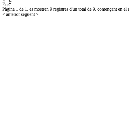
Pàgina 1 de 1, es mostren 9 registres d'un total de 9, començant en el r
< anterior
següent >