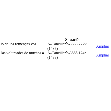
Situació
e lo de·los remenças vos
A-Cancillería-3663:227v
Ampliar
(1487)
n las voluntades de muchos a
A-Cancillería-3665:124r
Ampliar
(1488)