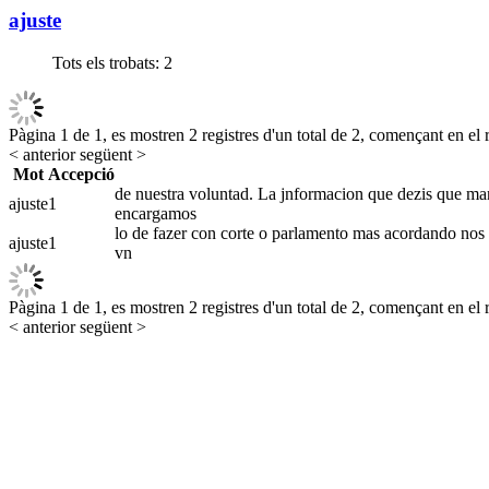
ajuste
Tots els trobats:
2
Pàgina 1 de 1, es mostren 2 registres d'un total de 2, començant en el r
< anterior
següent >
Mot
Accepció
de nuestra voluntad. La jnformacion que dezis que mand
ajuste
1
encargamos
lo de fazer con corte o parlamento mas acordando nos q
ajuste
1
vn
Pàgina 1 de 1, es mostren 2 registres d'un total de 2, començant en el r
< anterior
següent >