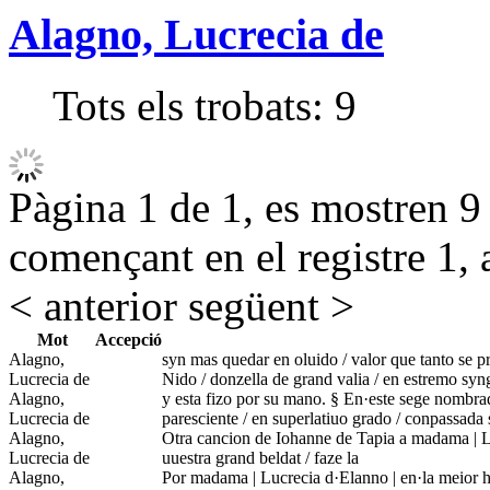
Alagno, Lucrecia de
Tots els trobats:
9
Pàgina 1 de 1, es mostren 9 r
començant en el registre 1, 
< anterior
següent >
Mot
Accepció
Alagno,
syn mas quedar en oluido / valor que tanto se prec
Lucrecia de
Nido / donzella de grand valia / en estremo syn
Alagno,
y esta fizo por su mano. § En·este sege nombrado
Lucrecia de
paresciente / en superlatiuo grado / conpassada 
Alagno,
Otra cancion de Iohanne de Tapia a madama | Lu
Lucrecia de
uuestra grand beldat / faze la
Alagno,
Por madama | Lucrecia d·Elanno | en·la meior h