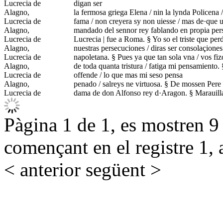
Lucrecia de
digan ser
Alagno,
la fermosa griega Elena / nin la lynda Policena 
Lucrecia de
fama / non creyera sy non uiesse / mas de·que u
Alagno,
mandado del sennor rey fablando en propia per
Lucrecia de
Lucrecia | fue a Roma. § Yo so el triste que per
Alagno,
nuestras persecuciones / diras ser consolaçione
Lucrecia de
napoletana. § Pues ya que tan sola vna / vos fiz
Alagno,
de toda quanta tristura / fatiga mi pensamiento.
Lucrecia de
offende / lo que mas mi seso pensa
Alagno,
penado / salreys ne virtuosa. § De mossen Pere
Lucrecia de
dama de don Alfonso rey d·Aragon. § Marauilla
Pàgina 1 de 1, es mostren 9 r
començant en el registre 1, 
< anterior
següent >