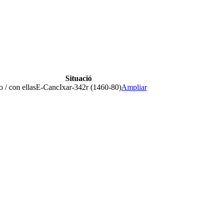
Situació
 / con ellas
E-CancIxar-342r (1460-80)
Ampliar