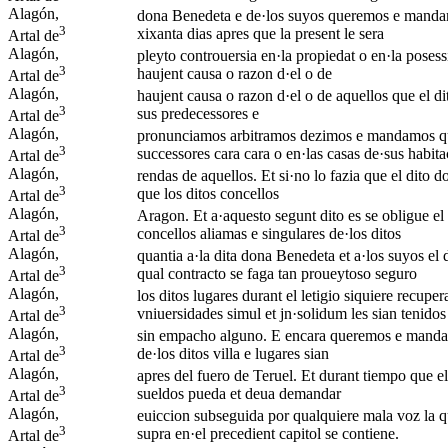
Alagón,
dona Benedeta e de·los suyos queremos e mandamos
3
xixanta dias apres que la present le sera
Artal de
Alagón,
pleyto controuersia en·la propiedat o en·la posessi
3
haujent causa o razon d·el o de
Artal de
Alagón,
haujent causa o razon d·el o de aquellos que el dit
3
sus predecessores e
Artal de
Alagón,
pronunciamos arbitramos dezimos e mandamos que no
3
successores cara cara o en·las casas de·sus habit
Artal de
Alagón,
rendas de aquellos. Et si·no lo fazia que el dito do
3
que los ditos concellos
Artal de
Alagón,
Aragon. Et a·aquesto segunt dito es se obligue el 
3
concellos aliamas e singulares de·los ditos
Artal de
Alagón,
quantia a·la dita dona Benedeta et a·los suyos el d
3
qual contracto se faga tan proueytoso seguro
Artal de
Alagón,
los ditos lugares durant el letigio siquiere recuper
3
vniuersidades simul et jn·solidum les sian tenidos
Artal de
Alagón,
sin empacho alguno. E encara queremos e mandamos
3
de·los ditos villa e lugares sian
Artal de
Alagón,
apres del fuero de Teruel. Et durant tiempo que el 
3
sueldos pueda et deua demandar
Artal de
Alagón,
euiccion subseguida por qualquiere mala voz la qua
3
supra en·el precedient capitol se contiene.
Artal de