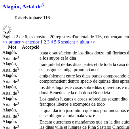
3
Alagón, Artal de
Tots els trobats:
116
Pàgina 2 de 6, es mostren 20 registres d'un total de 116, començant en 
<< primer
< anterior
1
2
3
4
5
6
següent >
últim >>
Mot
Accepció
Alagón,
paga e satisfacion de·los ditos dotze mil florines d
3
a·los suyos et la dita
Artal de
Alagón,
tranquilidat de·las ditas partes et de toda la casa d
3
es jnsigne e antiga pronunciamos
Artal de
Alagón,
amigablement entre las ditas partes composando d
3
comprometient dentro spacio de quinze dias apres 
Artal de
Alagón,
los ditos lugares e cosas sobreditas queremos e ma
3
dona Benedeta e la dita dona Benedeta
Artal de
Alagón,
Los quales lugares e cosas sobreditas segunt dito 
3
franquos liberos e exemptos de todo
Artal de
Alagón,
la qual dacion jnsolutum que nos pronunciamos e m
3
et se obligue a toda mala voz e
Artal de
Alagón,
Encara queremos e mandamos que en·la dita euicci
3
las ditas villa et lugares de Pina Sastago Cincoliu
Artal de