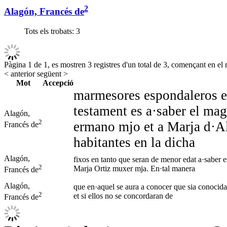
2
Alagón, Francés de
Tots els trobats:
3
Pàgina 1 de 1, es mostren 3 registres d'un total de 3, començant en el r
< anterior
següent >
Mot
Accepció
marmesores espondaleros ex
testament es a·saber el mag
Alagón,
2
ermano mjo et a Marja d·A
Francés de
habitantes en la dicha
Alagón,
fixos en tanto que seran de menor edat a·saber e
2
Marja Ortiz muxer mja. En·tal manera
Francés de
Alagón,
que en·aquel se aura a conocer que sia conocida
2
et si ellos no se concordaran de
Francés de