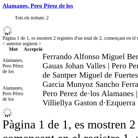
Alamanes, Pero Pérez de los
Tots els trobats:
2
Pàgina 1 de 1, es mostren 2 registres d'un total de 2, començant en el r
< anterior
següent >
Mot
Accepció
Ferrando Alfonso Miguel Ber
Alamanes,
Gauas Johan Valles | Pero P
Pero Pérez
de los
de Santper Miguel de Fuerte
Garcia Munyoz Sancho Ferra
Alamanes,
Pero Perez de·los Alamanes |
Pero Pérez
de los
Villiellya Gaston d·Ezquerr
Pàgina 1 de 1, es mostren 2 r