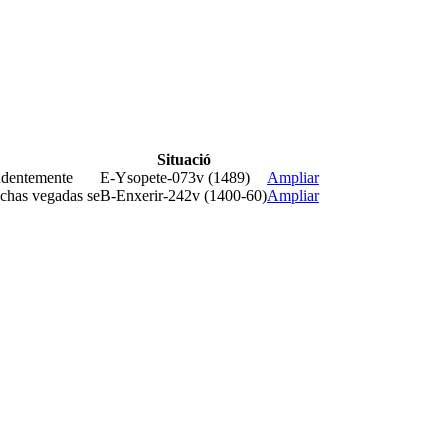
Situació
rudentemente
E-Ysopete-073v (1489)
Ampliar
uchas vegadas se
B-Enxerir-242v (1400-60)
Ampliar