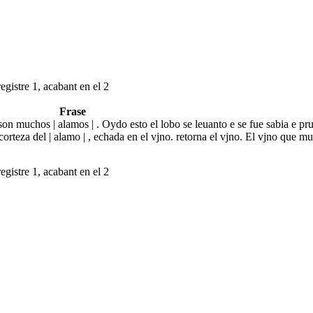
egistre 1, acabant en el 2
Frase
on muchos | alamos | . Oydo esto el lobo se leuanto e se fue sabia e p
orteza del | alamo | , echada en el vjno. retorna el vjno. El vjno que m
egistre 1, acabant en el 2