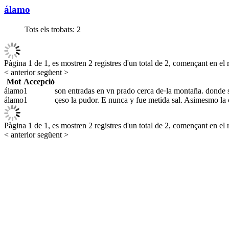
álamo
Tots els trobats:
2
Pàgina 1 de 1, es mostren 2 registres d'un total de 2, començant en el r
< anterior
següent >
Mot
Accepció
álamo
1
son entradas en vn prado cerca de·la montaña. donde s
álamo
1
çeso la pudor. E nunca y fue metida sal. Asimesmo la c
Pàgina 1 de 1, es mostren 2 registres d'un total de 2, començant en el r
< anterior
següent >