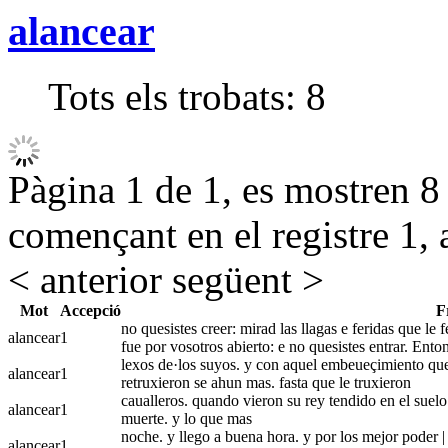
alancear
Tots els trobats:
8
Pàgina 1 de 1, es mostren 8 r
començant en el registre 1, 
< anterior
següent >
Mot
Accepció
F
no quesistes creer: mirad las llagas e feridas que le f
alancear
1
fue por vosotros abierto: e no quesistes entrar. Ent
lexos de·los suyos. y con aquel embeueçimiento que 
alancear
1
retruxieron se ahun mas. fasta que le truxieron
caualleros. quando vieron su rey tendido en el suelo.
alancear
1
muerte. y lo que mas
noche. y llego a buena hora. y por los mejor poder |
alancear
1