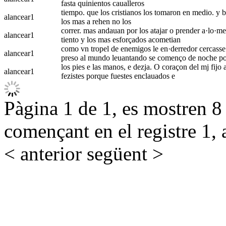
fasta quinientos caualleros
tiempo. que los cristianos los tomaron en medio. y b
alancear
1
los mas a rehen no los
correr. mas andauan por los atajar o prender a·lo·me
alancear
1
tiento y los mas esforçados acometian
como vn tropel de enemigos le en·derredor cercasse e
alancear
1
preso al mundo leuantando se començo de noche p
los pies e las manos, e dezja. O coraçon del mj fijo 
alancear
1
fezistes porque fuestes enclauados e
Pàgina 1 de 1, es mostren 8 r
començant en el registre 1, 
< anterior
següent >