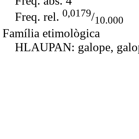
Freq. abs.
4
0,0179
Freq. rel.
/
10.000
Família etimològica
HLAUPAN:
galope
,
galo