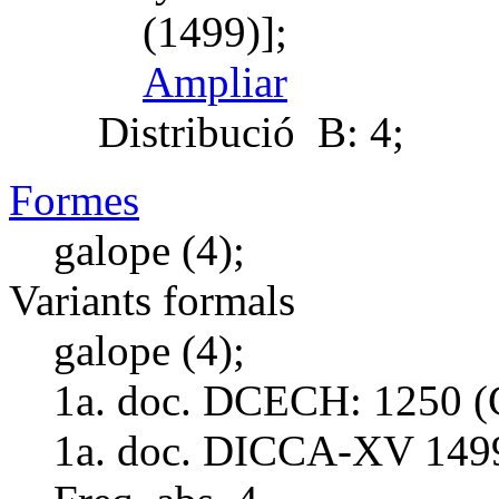
(1499)];
Ampliar
Distribució
B: 4;
Formes
galope (4);
Variants formals
galope (4);
1a. doc. DCECH:
1250 (
1a. doc. DICCA-XV
149