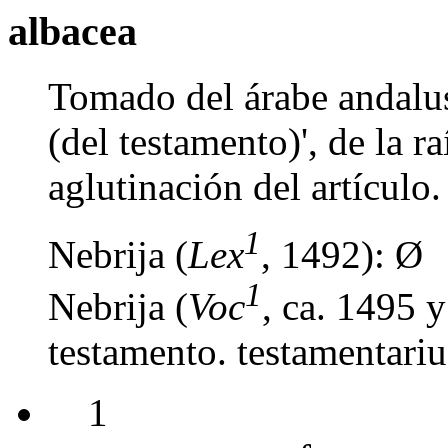
albacea
Tomado del árabe andalu
(del testamento)', de la r
aglutinación del artículo.
1
Nebrija (
Lex
, 1492): Ø
1
Nebrija (
Voc
, ca. 1495 
testamento. testamentarius
1