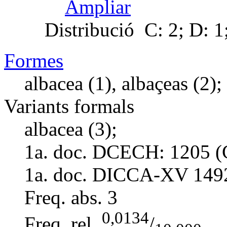
Ampliar
Distribució
C: 2; D: 1
Formes
albacea (1), albaçeas (2);
Variants formals
albacea (3);
1a. doc. DCECH:
1205 (
1a. doc. DICCA-XV
149
Freq. abs.
3
0,0134
Freq. rel.
/