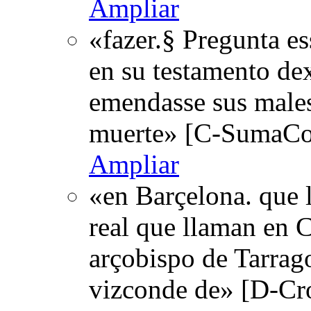
Ampliar
«fazer.§ Pregunta e
en su testamento dex
emendasse sus males
muerte» [C-SumaCon
Ampliar
«en Barçelona. que l
real que llaman en Ca
arçobispo de Tarrago
vizconde de» [D-Cr