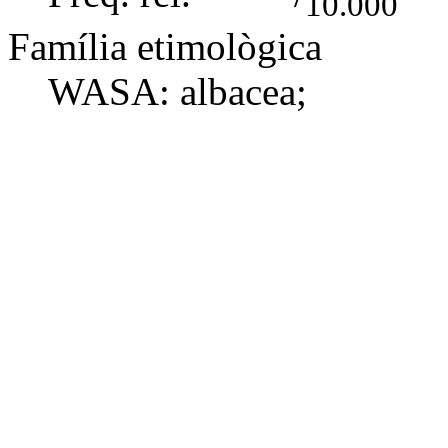
10.000
Família etimològica
WASA:
albacea
;