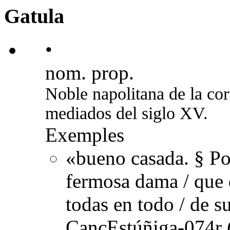
Gatula
•
nom. prop.
Noble napolitana de la co
mediados del siglo XV.
Exemples
«bueno casada. § Po
fermosa dama / que d
todas en todo / de s
CancEstúñiga-074r 