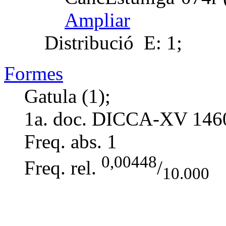
Ampliar
Distribució
E: 1;
Formes
Gatula (1);
1a. doc. DICCA-XV
146
Freq. abs.
1
0,00448
Freq. rel.
/
10.000