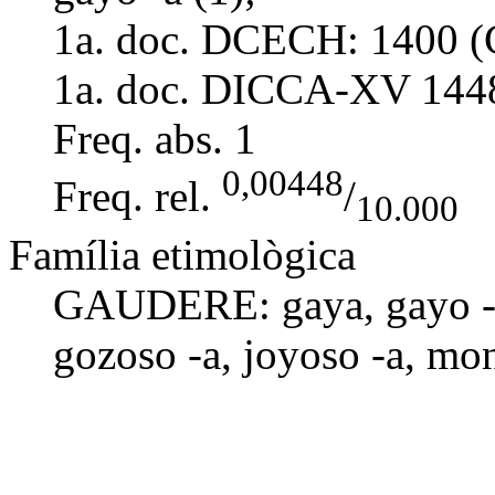
1a. doc. DCECH:
1400 (
1a. doc. DICCA-XV
144
Freq. abs.
1
0,00448
Freq. rel.
/
10.000
Família etimològica
GAUDERE:
gaya
,
gayo 
gozoso -a
,
joyoso -a
,
mon