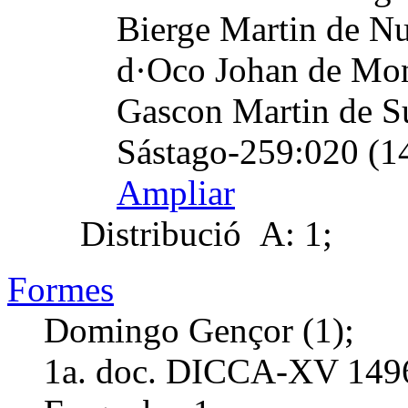
Bierge Martin de N
d·Oco Johan de Mon
Gascon Martin de S
Sástago-259:020 (1
Ampliar
Distribució
A: 1;
Formes
Domingo Gençor (1);
1a. doc. DICCA-XV
149