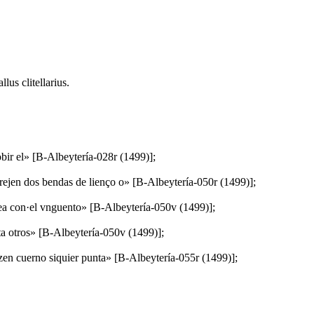
llus clitellarius.
obir el» [B-Albeytería-028r (1499)];
arejen dos bendas de lienço o» [B-Albeytería-050r (1499)];
a sea con·el vnguento» [B-Albeytería-050v (1499)];
sta otros» [B-Albeytería-050v (1499)];
izen cuerno siquier punta» [B-Albeytería-055r (1499)];