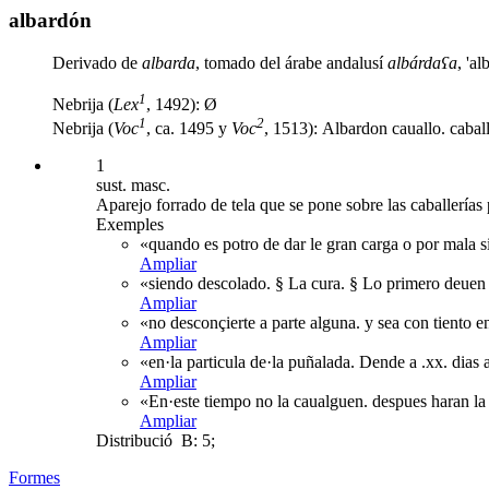
albardón
Derivado de
albarda
, tomado del árabe andalusí
albárdaʕa
, 'al
1
Nebrija (
Lex
, 1492): Ø
1
2
Nebrija (
Voc
, ca. 1495 y
Voc
, 1513): Albardon cauallo. caballu
1
sust. masc.
Aparejo forrado de tela que se pone sobre las caballerías 
Exemples
«quando es potro de dar le gran carga o por mala s
Ampliar
«siendo descolado. § La cura. § Lo primero deuen e
Ampliar
«no desconçierte a parte alguna. y sea con tiento e
Ampliar
«en·la particula de·la puñalada. Dende a .xx. dias 
Ampliar
«En·este tiempo no la caualguen. despues haran la 
Ampliar
Distribució
B: 5;
Formes