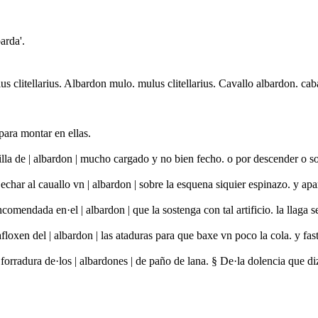
barda'.
s clitellarius. Albardon mulo. mulus clitellarius. Cavallo albardon. caba
para montar en ellas.
illa de | albardon | mucho cargado y no bien fecho. o por descender o s
char al cauallo vn | albardon | sobre la esquena siquier espinazo. y ap
ncomendada en·el | albardon | que la sostenga con tal artificio. la llag
afloxen del | albardon | las ataduras para que baxe vn poco la cola. y fa
forradura de·los | albardones | de paño de lana. § De·la dolencia que d