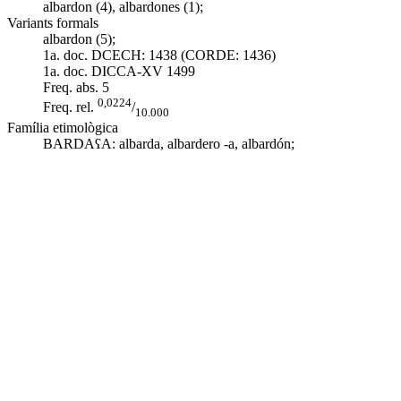
albardon (4), albardones (1);
Variants formals
albardon (5);
1a. doc. DCECH:
1438 (CORDE: 1436)
1a. doc. DICCA-XV
1499
Freq. abs.
5
0,0224
Freq. rel.
/
10.000
Família etimològica
BARDAʕA:
albarda
,
albardero -a
,
albardón
;