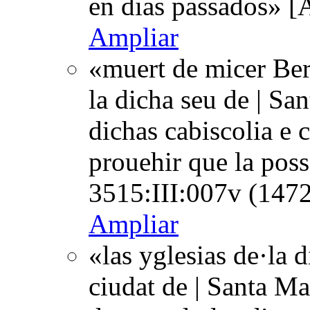
en dias passados» [
Ampliar
«muert de micer Ber
la dicha seu de | Sa
dichas cabiscolia e 
prouehir que la poss
3515:III:007v (1472
Ampliar
«las yglesias de·la d
ciudat de | Santa Mar