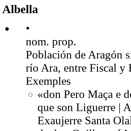
Albella
•
nom. prop.
Población de Aragón si
río Ara, entre Fiscal y
Exemples
«don Pero Maça e de
que son Liguerre | A
Exaujerre Santa Olal