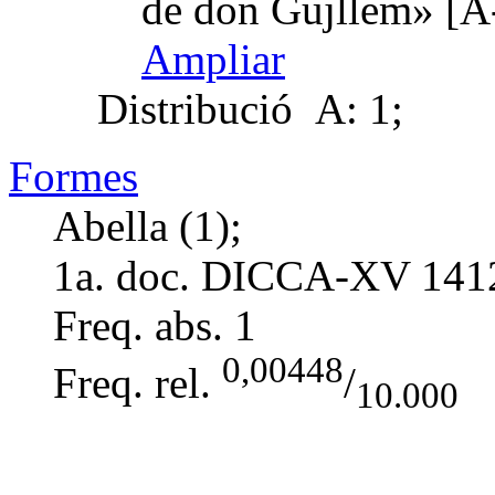
de don Gujllem» [A
Ampliar
Distribució
A: 1;
Formes
Abella (1);
1a. doc. DICCA-XV
141
Freq. abs.
1
0,00448
Freq. rel.
/
10.000