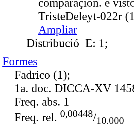
comparaçion. e visto
TristeDeleyt-022r (
Ampliar
Distribució
E: 1;
Formes
Fadrico (1);
1a. doc. DICCA-XV
145
Freq. abs.
1
0,00448
Freq. rel.
/
10.000