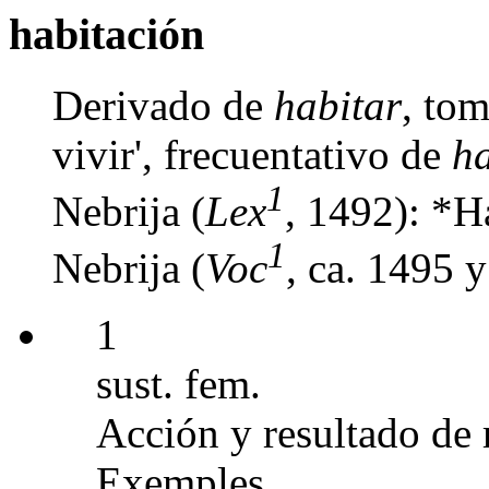
habitación
Derivado de
habitar
, tom
vivir', frecuentativo de
h
1
Nebrija (
Lex
, 1492): *Ha
1
Nebrija (
Voc
, ca. 1495 
1
sust. fem.
Acción y resultado de 
Exemples