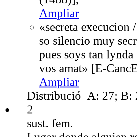
Ampliar
«secreta execucion 
so silencio muy secre
pues soys tan lynda 
vos amat» [E-CancE
Ampliar
Distribució
A: 27; B: 2
2
sust. fem.
Lugar donde alguien r