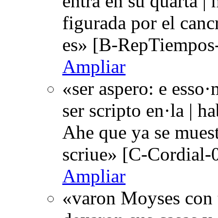
entra en su quarta |
figurada por el canc
es» [B-RepTiempos-
Ampliar
«ser aspero: e esso·m
ser scripto en·la | ha
Ahe que ya se muest
scriue» [C-Cordial-
Ampliar
«varon Moyses con t