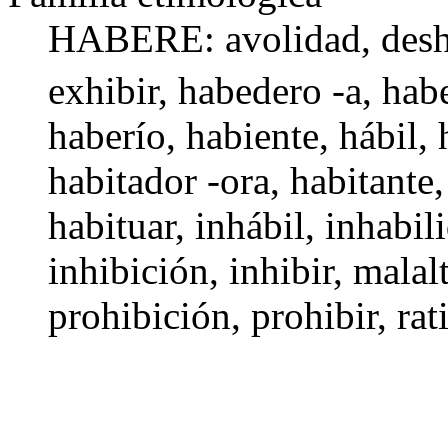
HABERE:
avolidad
,
desh
exhibir
,
habedero -a
,
hab
haberío,
habiente
,
hábil
,
habitador -ora
,
habitante
habituar
,
inhábil
, inhabil
inhibición
,
inhibir
,
malalt
prohibición
,
prohibir
, ra