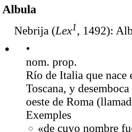
Albula
1
Nebrija (
Lex
, 1492): Alb
•
nom. prop.
Río de Italia que nace
Toscana, y desemboca e
oeste de Roma (llama
Exemples
«de cuyo nombre fu