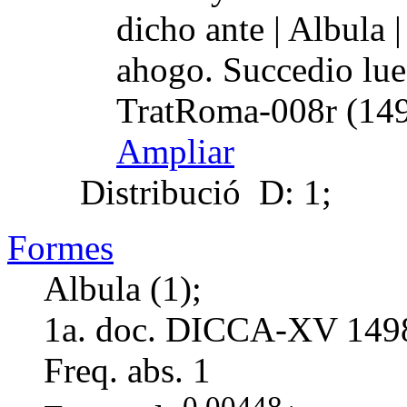
dicho ante | Albula 
ahogo. Succedio lue
TratRoma-008r (149
Ampliar
Distribució
D: 1;
Formes
Albula (1);
1a. doc. DICCA-XV
149
Freq. abs.
1
0,00448