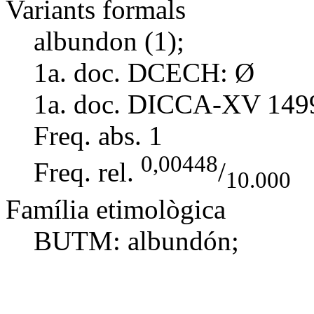
Variants formals
albundon (1);
1a. doc. DCECH:
Ø
1a. doc. DICCA-XV
149
Freq. abs.
1
0,00448
Freq. rel.
/
10.000
Família etimològica
BUTM:
albundón
;