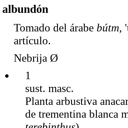
albundón
Tomado del árabe
bútm
, 
artículo.
Nebrija Ø
1
sust. masc.
Planta arbustiva anaca
de trementina blanca m
terebinthus
).