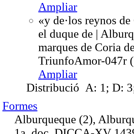
Ampliar
«y de·los reynos de 
el duque de | Alburq
marques de Coria de
TriunfoAmor-047r (
Ampliar
Distribució
A: 1; D: 3;
Formes
Alburqueque (2), Alburqu
1a. doc. DICCA-XV
143