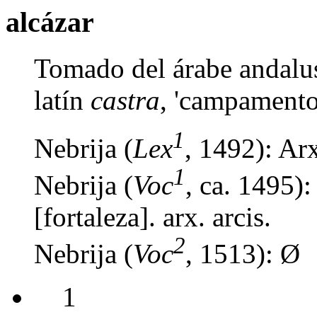
alcázar
Tomado del árabe andalu
latín
castra
, 'campamento,
1
Nebrija (
Lex
, 1492): Arx
1
Nebrija (
Voc
, ca. 1495)
[fortaleza]. arx. arcis.
2
Nebrija (
Voc
, 1513): Ø
1