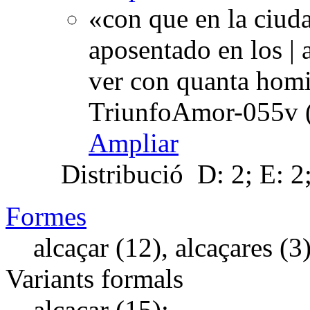
«con que en la ciuda
aposentado en los | a
ver con quanta homi
TriunfoAmor-055v (
Ampliar
Distribució
D: 2; E: 2
Formes
alcaçar (12), alcaçares (3)
Variants formals
alcaçar (15);