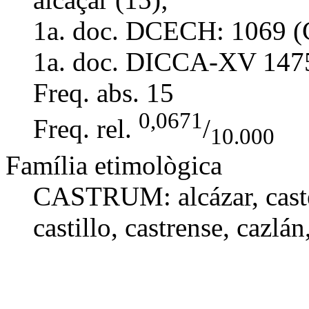
1a. doc. DCECH:
1069 (
1a. doc. DICCA-XV
147
Freq. abs.
15
0,0671
Freq. rel.
/
10.000
Família etimològica
CASTRUM:
alcázar
,
cast
castillo
, castrense,
cazlán