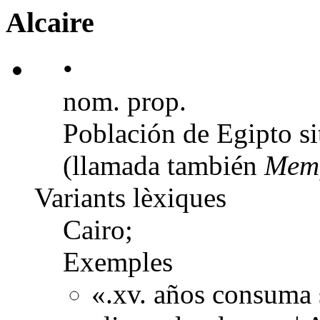
Alcaire
•
nom. prop.
Población de Egipto sit
(llamada también
Memf
Variants lèxiques
Cairo;
Exemples
«.xv. años consuma s