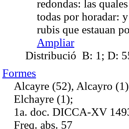
redondas: las quales 
todas por horadar: 
rubis que estauan p
Ampliar
Distribució
B: 1; D: 55
Formes
Alcayre (52), Alcayro (1)
Elchayre (1);
1a. doc. DICCA-XV
149
Freq. abs.
57