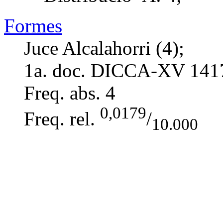
Formes
Juce Alcalahorri (4);
1a. doc. DICCA-XV
141
Freq. abs.
4
0,0179
Freq. rel.
/
10.000