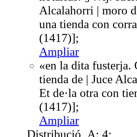
Alcalahorri | moro de
una tienda con corr
(1417)];
Ampliar
«en la dita fusterja
tienda de | Juce Alca
Et de·la otra con t
(1417)];
Ampliar
Distribució
A: 4;