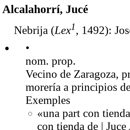
Alcalahorrí, Jucé
1
Nebrija (
Lex
, 1492): Jos
•
nom. prop.
Vecino de Zaragoza, pr
morería a principios de
Exemples
«una part con tienda
con tienda de | Juce 