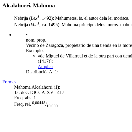
Alcalahorrí, Mahoma
1
Nebrija (
Lex
, 1492): Mahumetes. is. el autor dela lei morisca.
1
Nebrija (
Voc
, ca. 1495): Mahoma príncipe delos moros. mahum
•
nom. prop.
Vecino de Zaragoza, propietario de una tienda en la morer
Exemples
«de Miguel de Villarreal et de·la otra part con ti
(1417)];
Ampliar
Distribució
A: 1;
Formes
Mahoma Alcalahorri (1);
1a. doc. DICCA-XV
1417
Freq. abs.
1
0,00448
Freq. rel.
/
10.000