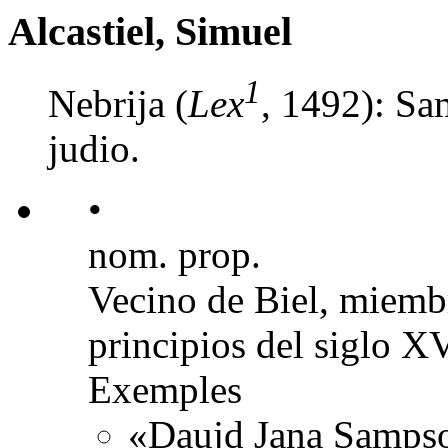
Alcastiel, Simuel
1
Nebrija (
Lex
, 1492): Sa
judio.
•
nom. prop.
Vecino de Biel, miembr
principios del siglo XV
Exemples
«Daujd Jana Sampso