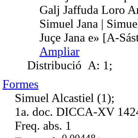
Galj Jaffuda Loro A
Simuel Jana | Simue
Juçe Jana e» [A-Sás
Ampliar
Distribució
A: 1;
Formes
Simuel Alcastiel (1);
1a. doc. DICCA-XV
142
Freq. abs.
1
0,00448