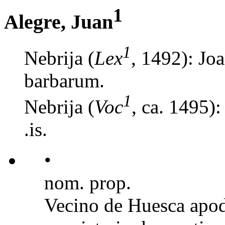
1
Alegre, Juan
1
Nebrija (
Lex
, 1492): Jo
barbarum.
1
Nebrija (
Voc
, ca. 1495)
.is.
•
nom. prop.
Vecino de Huesca ap