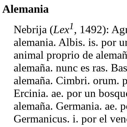
Alemania
1
Nebrija (
Lex
, 1492): Ag
alemania. Albis. is. por u
animal proprio de alemañ
alemaña. nunc es ras. Ba
alemaña. Cimbri. orum. p
Ercinia. ae. por un bosqu
alemaña. Germania. ae. p
Germanicus. i. por el ve