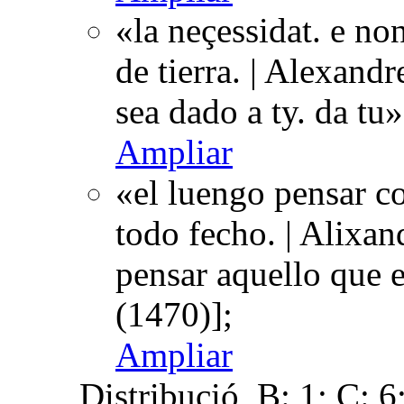
«la neçessidat. e no
de tierra. | Alexandr
sea dado a ty. da tu
Ampliar
«el luengo pensar co
todo fecho. | Alixand
pensar aquello que e
(1470)];
Ampliar
Distribució
B: 1; C: 6