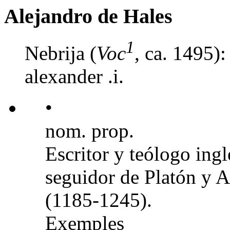
Alejandro de Hales
1
Nebrija (
Voc
, ca. 1495)
alexander .i.
•
nom. prop.
Escritor y teólogo ingl
seguidor de Platón y Ar
(1185-1245).
Exemples