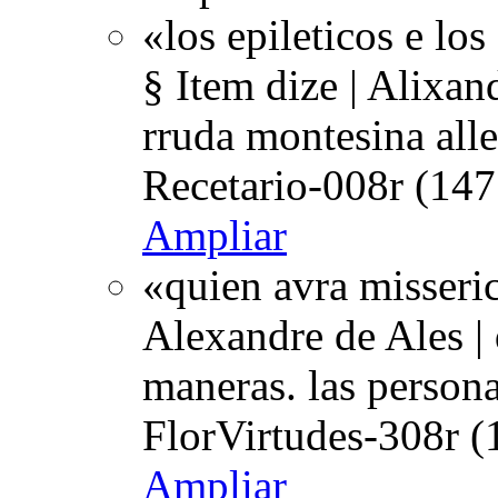
«los epileticos e los
§ Item dize | Alixand
rruda montesina all
Recetario-008r (147
Ampliar
«quien avra misserico
Alexandre de Ales | 
maneras. las person
FlorVirtudes-308r (
Ampliar