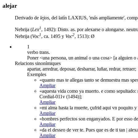
alejar
Derivado de
lejos
, del latín LAXIUS, 'más ampliamente',
compa
1
Nebrija (
Lex
, 1492): Disto. as. por alexarse o alongarse. neutr
1
2
Nebrija (
Voc
, ca. 1495 y
Voc
, 1513): Ø
1
verbo trans.
Poner <una persona, un animal o una cosa> [a alguien o al
Relacions sinonímiques
apartar, arredrar, deposar, desbarrar, luñar, redrar, retraer;
Exemples
«quanto mas te allegas tanto se demuestra mas spess
Ampliar
«aquesta vida como ya muerto. e como sepultado: n
Cordial-011v (1494)];
Ampliar
«mi alma hasta la muerte, çufrid aqui vn poquito y 
Ampliar
«hombres perfectos son enganyados. E por esso de
Ampliar
«da el desseo de ver te. Pues que es de ti tan | al
Ampliar