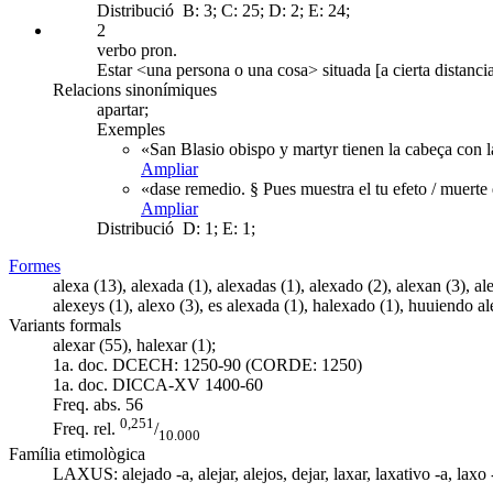
Distribució
B: 3; C: 25; D: 2; E: 24;
2
verbo pron.
Estar <una persona o una cosa> situada [a cierta distancia
Relacions sinonímiques
apartar;
Exemples
«San Blasio obispo y martyr tienen la cabeça con l
Ampliar
«dase remedio. § Pues muestra el tu efeto / muerte
Ampliar
Distribució
D: 1; E: 1;
Formes
alexa (13), alexada (1), alexadas (1), alexado (2), alexan (3), ale
alexeys (1), alexo (3), es alexada (1), halexado (1), huuiendo al
Variants formals
alexar (55), halexar (1);
1a. doc. DCECH:
1250-90 (CORDE: 1250)
1a. doc. DICCA-XV
1400-60
Freq. abs.
56
0,251
Freq. rel.
/
10.000
Família etimològica
LAXUS:
alejado -a
,
alejar
,
alejos
,
dejar
,
laxar
,
laxativo -a
, laxo