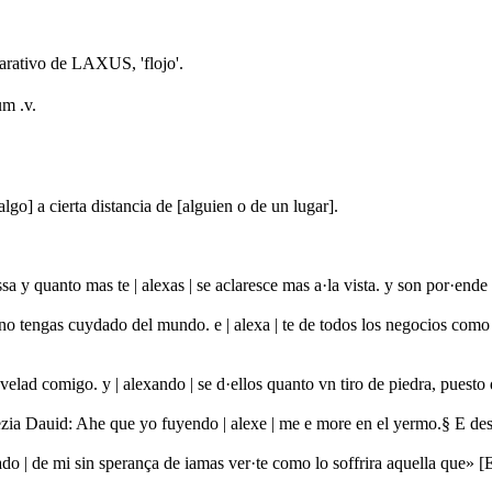
rativo de LAXUS, 'flojo'.
um .v.
go] a cierta distancia de [alguien o de un lugar].
a y quanto mas te | alexas | se aclaresce mas a·la vista. y son por·end
o tengas cuydado del mundo. e | alexa | te de todos los negocios como
velad comigo. y | alexando | se d·ellos quanto vn tiro de piedra, puest
zia Dauid: Ahe que yo fuyendo | alexe | me e more en el yermo.§ E de
exado | de mi sin sperança de iamas ver·te como lo soffrira aquella que» 