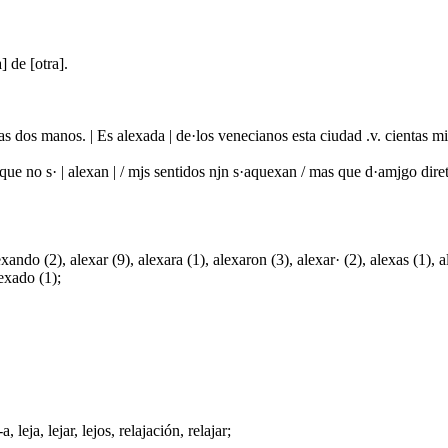
] de [otra].
as dos manos. | Es alexada | de·los venecianos esta ciudad .v. cientas 
 que no s· | alexan | / mjs sentidos njn s·aquexan / mas que d·amjgo dir
xando (2), alexar (9), alexara (1), alexaron (3), alexar· (2), alexas (1), a
exado (1);
 -a,
leja
, lejar,
lejos
,
relajación
,
relajar
;