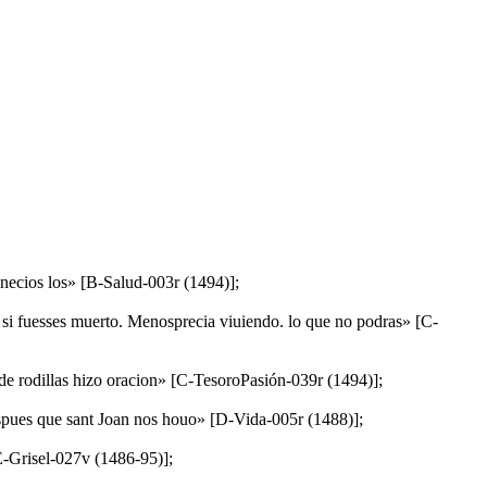
e necios los» [B-Salud-003r (1494)];
 si fuesses muerto. Menosprecia viuiendo. lo que no podras» [C-
o de rodillas hizo oracion» [C-TesoroPasión-039r (1494)];
spues que sant Joan nos houo» [D-Vida-005r (1488)];
[E-Grisel-027v (1486-95)];