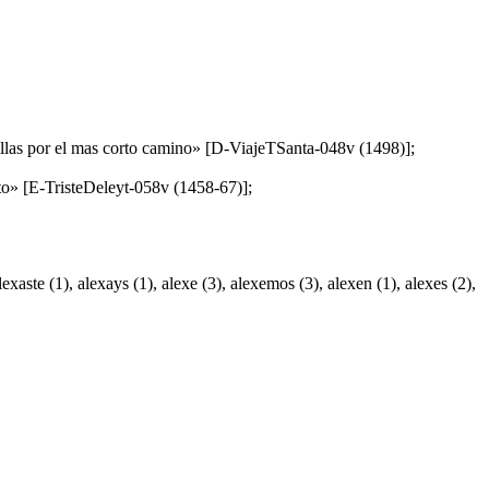
millas por el mas corto camino» [D-ViajeTSanta-048v (1498)];
eto» [E-TristeDeleyt-058v (1458-67)];
lexaste (1), alexays (1), alexe (3), alexemos (3), alexen (1), alexes (2),