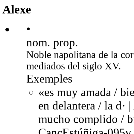
Alexe
•
nom. prop.
Noble napolitana de la co
mediados del siglo XV.
Exemples
«es muy amada / bie
en delantera / la d· 
mucho complido / bi
CancEstúñiga-095v 