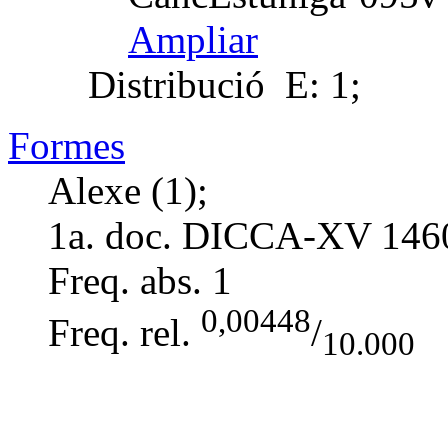
Ampliar
Distribució
E: 1;
Formes
Alexe (1);
1a. doc. DICCA-XV
146
Freq. abs.
1
0,00448
Freq. rel.
/
10.000