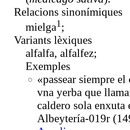
Relacions sinonímiques
1
mielga
;
Variants lèxiques
alfalfa, alfalfez;
Exemples
«passear siempre el
vna yerba que llaman
caldero sola enxuta
Albeytería-019r (14