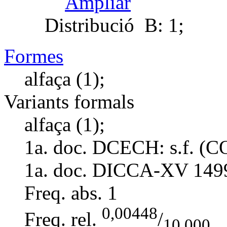
Ampliar
Distribució
B: 1;
Formes
alfaça (1);
Variants formals
alfaça (1);
1a. doc. DCECH:
s.f. (
1a. doc. DICCA-XV
149
Freq. abs.
1
0,00448
Freq. rel.
/
10.000