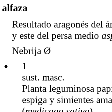
alfaza
Resultado aragonés del á
y este del persa medio
as
Nebrija Ø
1
sust. masc.
Planta leguminosa papi
espiga y simientes ama
(
medicago sativa
).