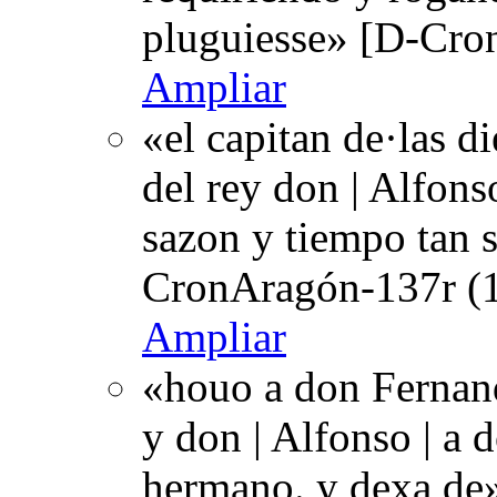
pluguiesse» [D-Cro
Ampliar
«el capitan de·las d
del rey don | Alfons
sazon y tiempo tan 
CronAragón-137r (1
Ampliar
«houo a don Fernan
y don | Alfonso | a 
hermano. y dexa de