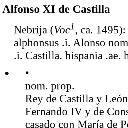
Alfonso XI de Castilla
1
Nebrija (
Voc
, ca. 1495)
alphonsus .i. Alonso nom
.i. Castilla. hispania .ae. 
•
nom. prop.
Rey de Castilla y Leó
Fernando IV y de Cons
casado con María de Po