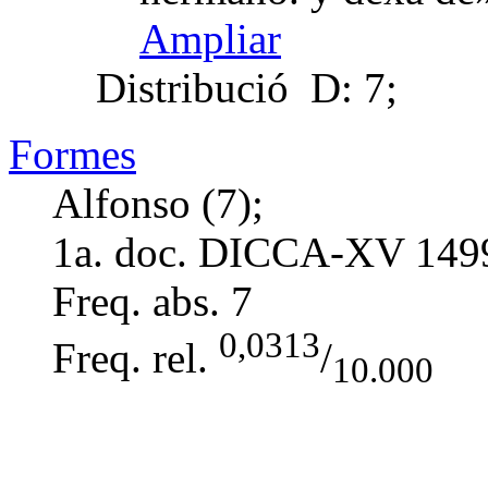
Ampliar
Distribució
D: 7;
Formes
Alfonso (7);
1a. doc. DICCA-XV
149
Freq. abs.
7
0,0313
Freq. rel.
/
10.000