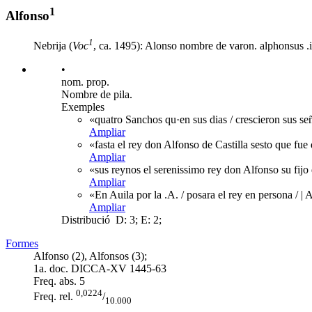
1
Alfonso
1
Nebrija (
Voc
, ca. 1495): Alonso nombre de varon. alphonsus .i
•
nom. prop.
Nombre de pila.
Exemples
«quatro Sanchos qu·en sus dias / crescieron sus 
Ampliar
«fasta el rey don Alfonso de Castilla sesto que fu
Ampliar
«sus reynos el serenissimo rey don Alfonso su fij
Ampliar
«En Auila por la .A. / posara el rey en persona / |
Ampliar
Distribució
D: 3; E: 2;
Formes
Alfonso (2), Alfonsos (3);
1a. doc. DICCA-XV
1445-63
Freq. abs.
5
0,0224
Freq. rel.
/
10.000