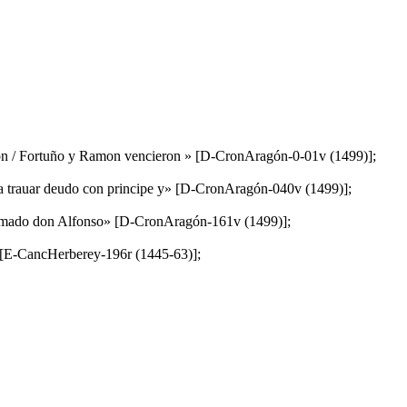
taron / Fortuño y Ramon vencieron » [D-CronAragón-0-01v (1499)];
iaua trauar deudo con principe y» [D-CronAragón-040v (1499)];
e llamado don Alfonso» [D-CronAragón-161v (1499)];
es» [E-CancHerberey-196r (1445-63)];