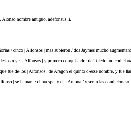
. Alonso nombre antiguo. adefonsus .i.
señorias / cinco | Alfonsos | mas subieron / dos Jaymes mucho augmen
e de·los reyes | Alfonsos | y primero conquistador de Toledo. no codic
o que fue de·los | Alfonsos | de Aragon el quinto d·esse nombre. y fu
 Alfonso | se llamara / el huespet y ella Antona / y seran las condicion