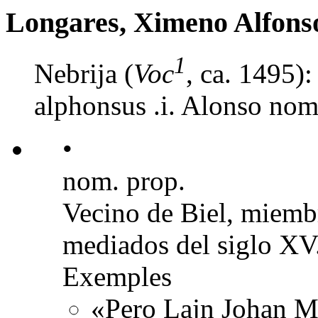
Longares, Ximeno Alfons
1
Nebrija (
Voc
, ca. 1495)
alphonsus .i. Alonso nomb
•
nom. prop.
Vecino de Biel, miembr
mediados del siglo XV
Exemples
«Pero Lajn Johan M