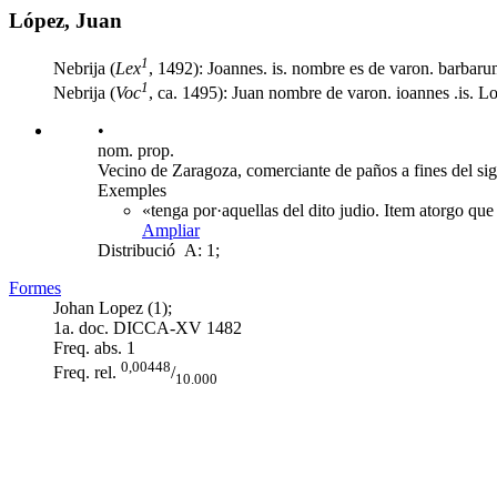
López, Juan
1
Nebrija (
Lex
, 1492): Joannes. is. nombre es de varon. barbaru
1
Nebrija (
Voc
, ca. 1495): Juan nombre de varon. ioannes .is. L
•
nom. prop.
Vecino de Zaragoza, comerciante de paños a fines del si
Exemples
«tenga por·aquellas del dito judio. Item atorgo q
Ampliar
Distribució
A: 1;
Formes
Johan Lopez (1);
1a. doc. DICCA-XV
1482
Freq. abs.
1
0,00448
Freq. rel.
/
10.000