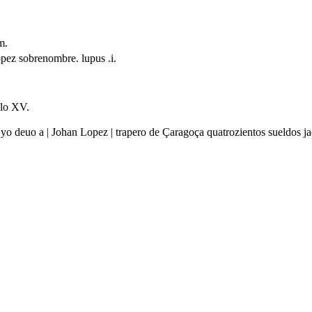
m.
opez sobrenombre. lupus .i.
glo XV.
ue yo deuo a | Johan Lopez | trapero de Çaragoça quatrozientos sueldos