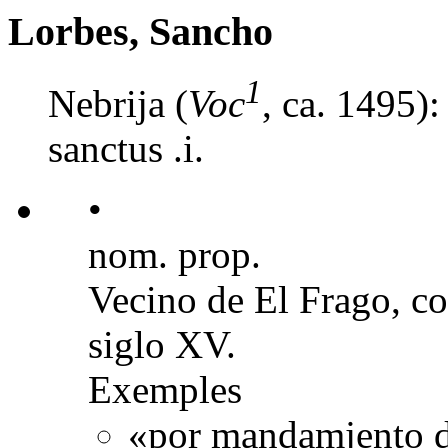
Lorbes, Sancho
1
Nebrija (
Voc
, ca. 1495)
sanctus .i.
•
nom. prop.
Vecino de El Frago, co
siglo XV.
Exemples
«por mandamjento de·