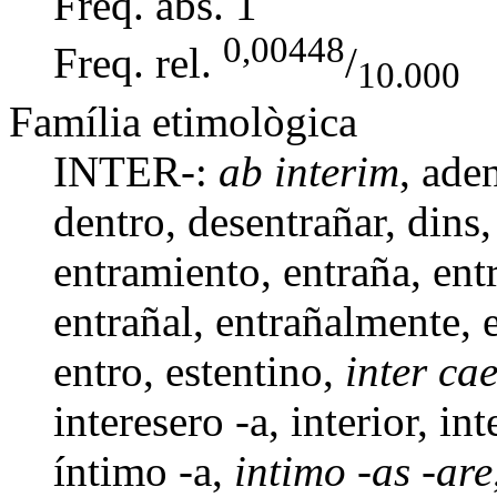
Freq. abs.
1
0,00448
Freq. rel.
/
10.000
Família etimològica
INTER-:
ab interim
,
aden
dentro
, desentrañar,
dins
entramiento
,
entraña
,
ent
entrañal
, entrañalmente,
entro
,
estentino
,
inter ca
interesero -a
,
interior
,
int
íntimo -a,
intimo -as -are