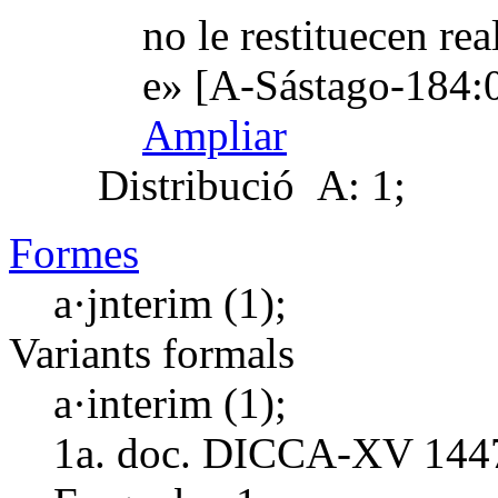
no le restituecen re
e» [A-Sástago-184:
Ampliar
Distribució
A: 1;
Formes
a·jnterim (1);
Variants formals
a·interim (1);
1a. doc. DICCA-XV
144